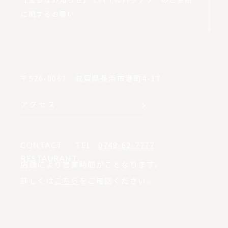
に関するお願い
2026/03/01
RESTAURANT
日本料理「竹生島」特製お持ち帰り弁当
〒526-0067 滋賀県長浜市港町4-17
アクセス
TEL :
0749-62-7777
CONTACT
RESTAURANT
店舗により営業時間がことなります。
詳しくは
こちら
をご確認ください。