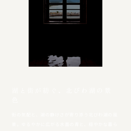
湖と街が紡ぐ、北びわ湖の景
色
街の気配と、湖の静けさが寄り添う北びわ湖の風
景。
ゆるやかに広がる水面の青と、穏やかな暮ら