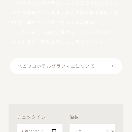
しのリズムが溶け合い、
この地ならではのやさし
い時間を奏でています。
歩くたびに表情を変える
自然、季節ごとに彩りを添える街並み…。
ここから始まる旅は、眺めるほどに心がほどけて
いくような、
静かな豊かさに満ちています。
北ビワコホテルグラツィエについて
チェックイン
泊数