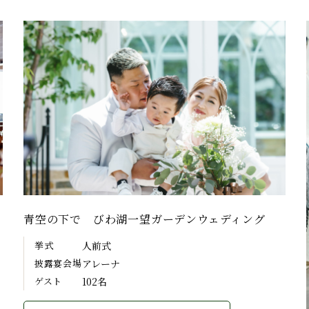
青空の下で びわ湖一望ガーデンウェディング
挙式
人前式
披露宴会場
アレーナ
ゲスト
102名