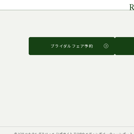
ブライダルフェア予約
北ビワコホテルグラツィエ 公式サイト TOP
ウエディング
パーティーレポート