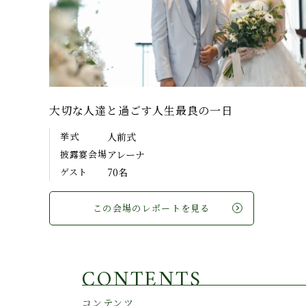
大切な人達と過ごす人生最良の一日
挙式
人前式
披露宴会場
アレーナ
ゲスト
70名
この会場のレポートを見る
CONTENTS
コンテンツ